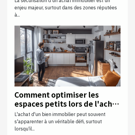
La sécurisation d'un achat immobilier est un
enjeu majeur, surtout dans des zones réputées
à...
Comment optimiser les
espaces petits lors de l'achat
d'un bien immobilier
L'achat d'un bien immobilier peut souvent
s'apparenter à un véritable défi, surtout
lorsqu'il...