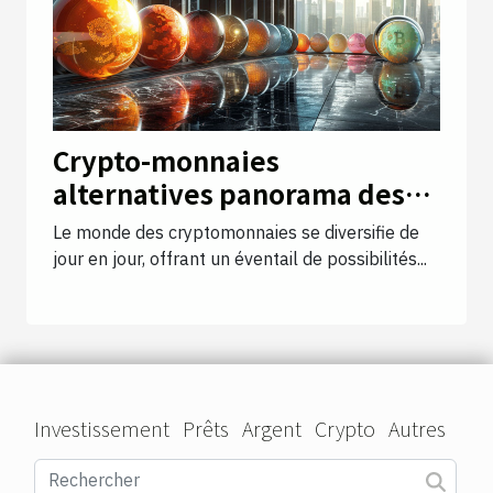
Crypto-monnaies
alternatives panorama des
altcoins prometteurs pour un
Le monde des cryptomonnaies se diversifie de
investissement à long terme
jour en jour, offrant un éventail de possibilités...
Investissement
Prêts
Argent
Crypto
Autres