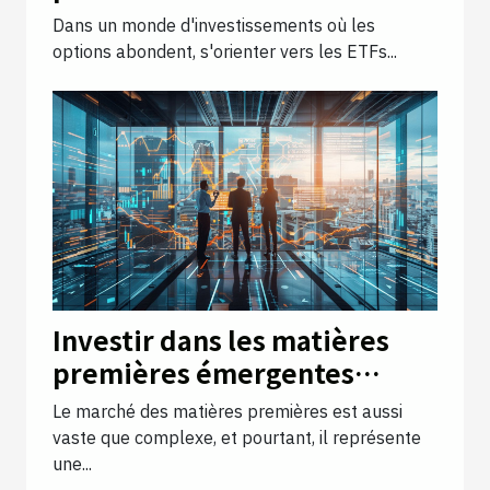
peu connus
Dans un monde d'investissements où les
options abondent, s'orienter vers les ETFs...
Investir dans les matières
premières émergentes
quelles opportunités pour
Le marché des matières premières est aussi
les investisseurs avertis
vaste que complexe, et pourtant, il représente
une...