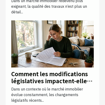
Dans un marché immobilier redevenu plus
différence
exigeant, la qualité des travaux n’est plus un
détail...
Comment les modifications
législatives impactent-elles
les droits des locataires ?
Dans un contexte où le marché immobilier
évolue constamment, les changements
législatifs récents...