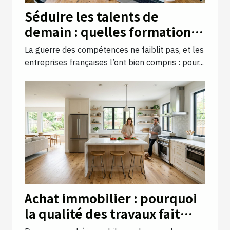
Séduire les talents de
demain : quelles formations
valoriser au sein de votre
La guerre des compétences ne faiblit pas, et les
entreprise ?
entreprises françaises l’ont bien compris : pour...
Achat immobilier : pourquoi
la qualité des travaux fait
(vraiment) toute la