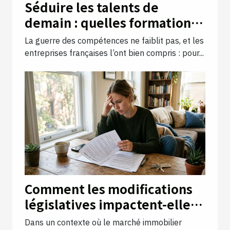
Séduire les talents de
demain : quelles formations
valoriser au sein de votre
La guerre des compétences ne faiblit pas, et les
entreprise ?
entreprises françaises l’ont bien compris : pour...
Comment les modifications
législatives impactent-elles
les droits des locataires ?
Dans un contexte où le marché immobilier