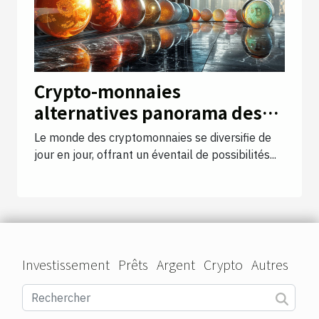
Crypto-monnaies
alternatives panorama des
altcoins prometteurs pour un
Le monde des cryptomonnaies se diversifie de
investissement à long terme
jour en jour, offrant un éventail de possibilités...
Investissement
Prêts
Argent
Crypto
Autres