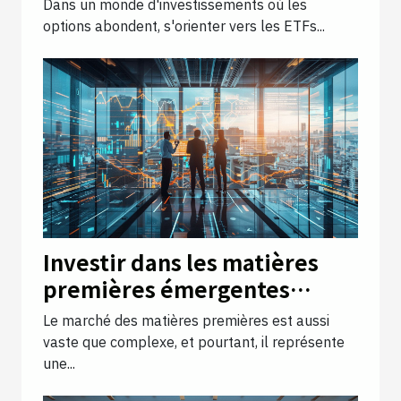
Dans un monde d'investissements où les
options abondent, s'orienter vers les ETFs...
Investir dans les matières
premières émergentes
quelles opportunités pour
Le marché des matières premières est aussi
les investisseurs avertis
vaste que complexe, et pourtant, il représente
une...